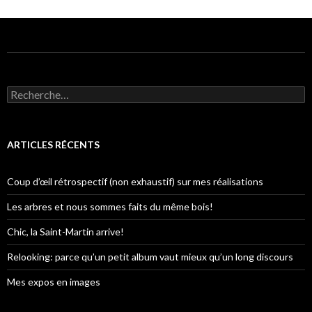
R
e
c
h
e
ARTICLES RÉCENTS
r
c
h
Coup d’œil rétrospectif (non exhaustif) sur mes réalisations
e
r
Les arbres et nous sommes faits du même bois!
:
Chic, la Saint-Martin arrive!
Relooking: parce qu’un petit album vaut mieux qu’un long discours
Mes expos en images