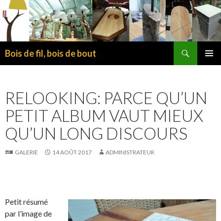
Recherche
Bois de fil, bois de bout
ALLER
MENU
AU
PRINCI
CONTENU
RELOOKING: PARCE QU’UN
PRINCIPAL
PETIT ALBUM VAUT MIEUX
QU’UN LONG DISCOURS
GALERIE
14 AOÛT 2017
ADMINISTRATEUR
Petit résumé
par l’image de