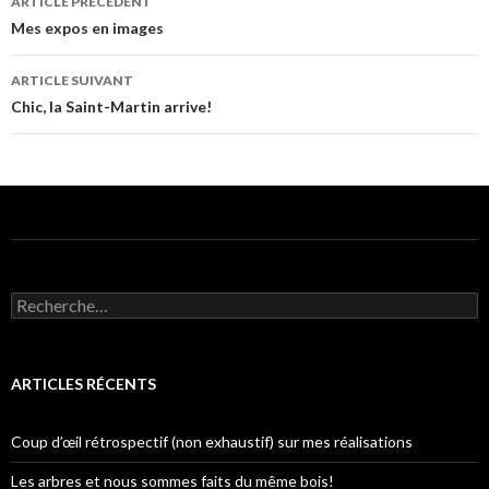
ARTICLE PRÉCÉDENT
Navigation
Mes expos en images
de
ARTICLE SUIVANT
l’article
Chic, la Saint-Martin arrive!
R
e
c
h
e
ARTICLES RÉCENTS
r
c
h
Coup d’œil rétrospectif (non exhaustif) sur mes réalisations
e
r
Les arbres et nous sommes faits du même bois!