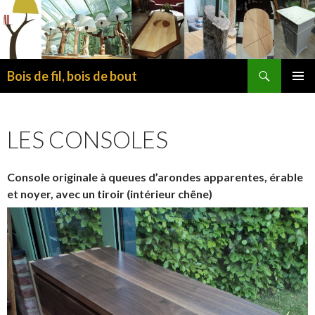
Recherche
Bois de fil, bois de bout
ALLER
MENU
AU
PRINCI
CONTENU
LES CONSOLES
PRINCIPAL
Console originale à queues d’arondes apparentes, érable
et noyer, avec un tiroir
(intérieur chêne)