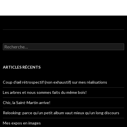
R
e
c
h
e
ARTICLES RÉCENTS
r
c
h
Coup d’œil rétrospectif (non exhaustif) sur mes réalisations
e
r
Les arbres et nous sommes faits du même bois!
:
Chic, la Saint-Martin arrive!
Relooking: parce qu’un petit album vaut mieux qu’un long discours
Mes expos en images