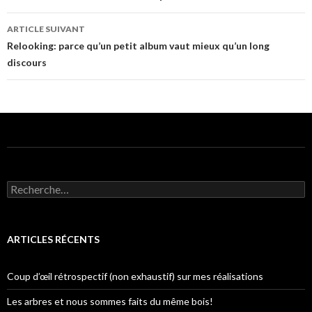
de
ARTICLE SUIVANT
l’article
Relooking: parce qu’un petit album vaut mieux qu’un long
discours
R
e
c
h
e
ARTICLES RÉCENTS
r
c
h
Coup d’œil rétrospectif (non exhaustif) sur mes réalisations
e
r
Les arbres et nous sommes faits du même bois!