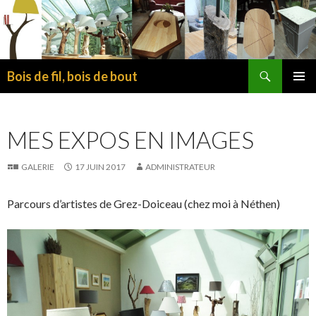
Recherche
Bois de fil, bois de bout
ALLER
MENU
AU
PRINCI
CONTENU
MES EXPOS EN IMAGES
PRINCIPAL
GALERIE
17 JUIN 2017
ADMINISTRATEUR
Parcours d’artistes de Grez-Doiceau (chez moi à Néthen)